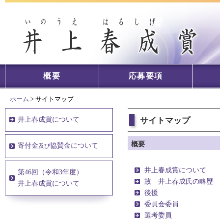
概要
応募要項
ホーム
> サイトマップ
井上春成賞について
サイトマップ
概要
寄付金
協賛金について
及び
井上春成賞について
第46回（令和3年度）
故 井上春成氏の略歴
井上春成賞について
後援
委員会委員
選考委員